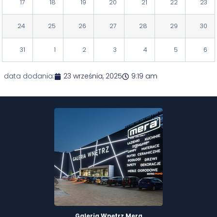
17
18
19
20
21
22
23
24
25
26
27
28
29
30
31
1
2
3
4
5
6
data dodania:
23 września, 2025
9:19 am
Galeria Wnętrz Mera