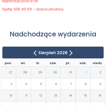
Rejestracja pod nr tel.
Tychy:
606 413 631 – dział budowlany
Nadchodzące wydarzenia
Sierpień 2026
pon.
wt.
śr.
czw.
pt.
sob.
niedz.
27
28
29
30
31
1
2
3
4
5
6
7
8
9
10
11
12
13
14
15
16