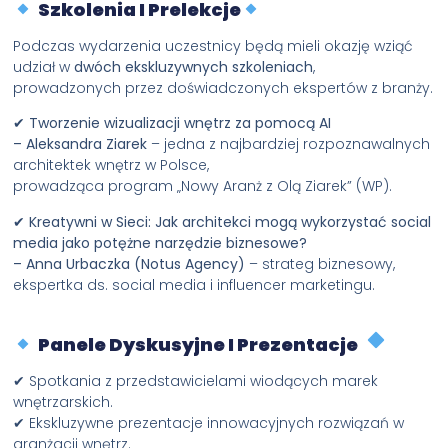
Szkolenia I Prelekcje
Podczas wydarzenia uczestnicy będą mieli okazję wziąć
udział w
dwóch ekskluzywnych szkoleniach
,
prowadzonych przez doświadczonych ekspertów z branży.
✔
Tworzenie wizualizacji wnętrz za pomocą AI
– Aleksandra Ziarek
– jedna z najbardziej rozpoznawalnych
architektek wnętrz w Polsce,
prowadząca program „Nowy Aranż z Olą Ziarek” (WP).
✔
Kreatywni w Sieci: Jak architekci mogą wykorzystać social
media jako potężne narzędzie biznesowe?
– Anna Urbaczka (Notus Agency)
– strateg biznesowy,
ekspertka ds. social media i influencer marketingu.
Panele Dyskusyjne I Prezentacje
✔ Spotkania z przedstawicielami wiodących marek
wnętrzarskich.
✔ Ekskluzywne prezentacje innowacyjnych rozwiązań w
aranżacji wnętrz.